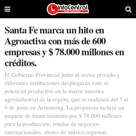
Santa Fe marca un hito en
Agroactiva con más de 600
empresas y $ 78.000 millones en
créditos.
El Gobierno Provincial junto al sector privado y
diferentes instituciones desplegarán todo el
potencial productivo en la mayor muestra
agroindustrial de la región, que se realizará del 3 al
6 de junio en Armstrong. La propuesta incluye un
paquete de financiamiento por $ 78.000 millones
para la producción, rondas de negocios
internacionales, shows de música regional,