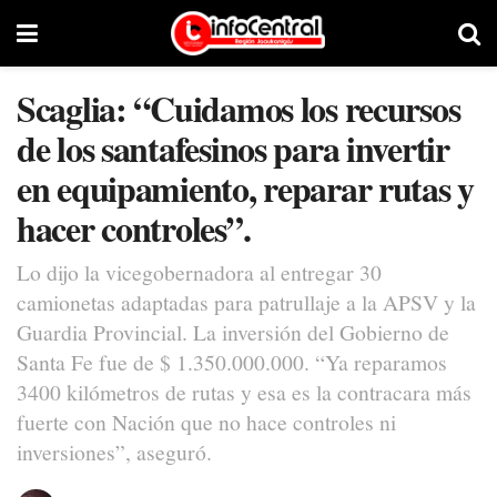
Scaglia: “Cuidamos los recursos
de los santafesinos para invertir
en equipamiento, reparar rutas y
hacer controles”.
Lo dijo la vicegobernadora al entregar 30
camionetas adaptadas para patrullaje a la APSV y la
Guardia Provincial. La inversión del Gobierno de
Santa Fe fue de $ 1.350.000.000. “Ya reparamos
3400 kilómetros de rutas y esa es la contracara más
fuerte con Nación que no hace controles ni
inversiones”, aseguró.