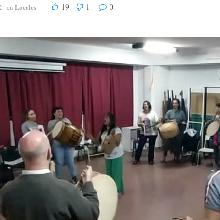
19
1
0
Locales
2
en