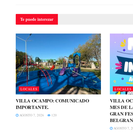
Te puede
interezar
LOCALES
LOCALES
VILLA OCAMPO: COMUNICADO
VILLA O
IMPORTANTE.
MES DE L
GRAN FES
AGOSTO 7, 2026
120
BELGRAN
AGOSTO 7, 2