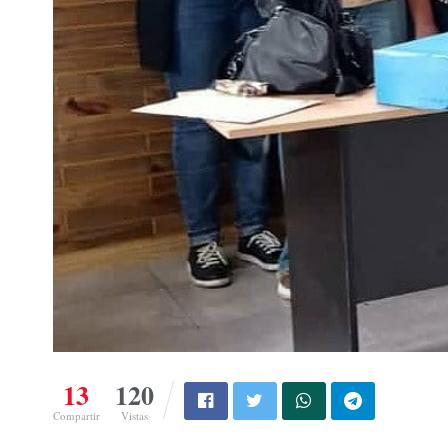
13
120
Compartir
Vistas