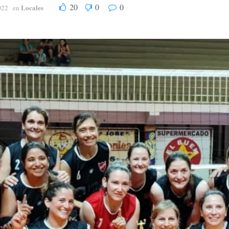
20
0
0
Locales
022
en