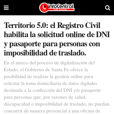
Territorio 5.0: el Registro Civil
habilita la solicitud online de DNI
y pasaporte para personas con
imposibilidad de traslado.
En el marco del proceso de digitalización del
Estado, el Gobierno de Santa Fe ofrece la
posibilidad de realizar la gestión online para
solicitar la toma domiciliaria de datos digitales
destinada a la confección del DNI y/o pasaporte
para personas que, por razones de salud,
discapacidad o imposibilidad de traslado, no puedan
concurrir de manera presencial a una oficina de