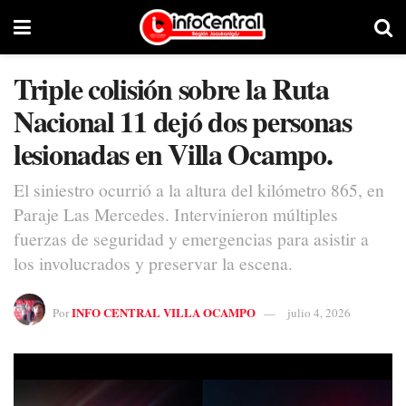
Triple colisión sobre la Ruta
Nacional 11 dejó dos personas
lesionadas en Villa Ocampo.
El siniestro ocurrió a la altura del kilómetro 865, en
Paraje Las Mercedes. Intervinieron múltiples
fuerzas de seguridad y emergencias para asistir a
los involucrados y preservar la escena.
INFO CENTRAL VILLA OCAMPO
Por
julio 4, 2026