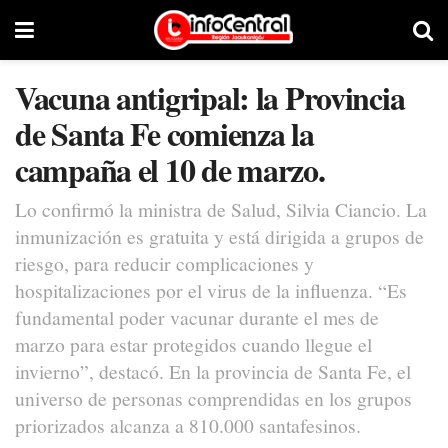
Vacuna antigripal: la Provincia
de Santa Fe comienza la
campaña el 10 de marzo.
Lo confirmó la ministra de Salud, Silvia Ciancio. La
inmunización es gratuita y está dirigida a grupos de
riesgo, para reducir complicaciones y
hospitalizaciones por el virus de la influenza. “Es
fundamental poder vacunar durante el mes de
marzo para estar protegidos cuando llegue el
invierno”, destacó. En la provincia de Santa Fe, el
universo de personas comprendidas en los grupos
priorizados alcanza a 810.000 santafesinos.