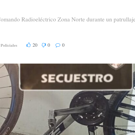
Comando Radioeléctrico Zona Norte durante un patrullaj
20
0
0
Policiales