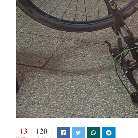
13
120
Compartir
Vistas