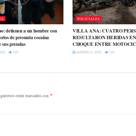
ES
POLICIALES
o: detienen a un hombre con
VILLA ANA: CUATRO PER
orios de presunta cocaína
RESULTARON HERIDAS EN
e sus prendas
CHOQUE ENTRE MOTOCIC
026
120
AGOSTO 4, 2026
120
gatorios están marcados con
*