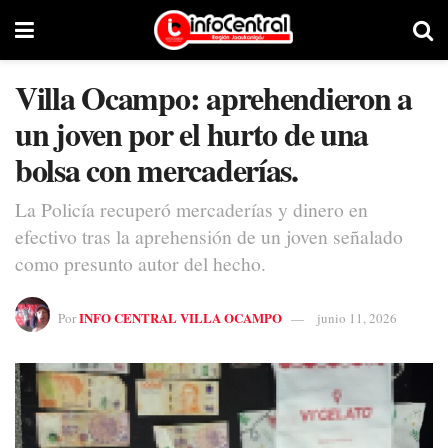
Villa Ocampo: aprehendieron a
un joven por el hurto de una
bolsa con mercaderías.
La Policía recuperó mercaderías y dinero en
efectivo tras la aprehensión de un joven señalado
como presunto autor del hecho.
INFO CENTRAL VILLA OCAMPO
Por
junio 11, 2026