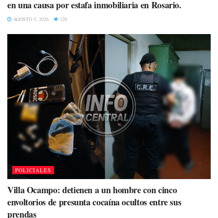
en una causa por estafa inmobiliaria en Rosario.
AGOSTO 5, 2026
120
POLICIALES
Villa Ocampo: detienen a un hombre con cinco
envoltorios de presunta cocaína ocultos entre sus
prendas