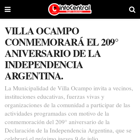
VILLA OCAMPO
CONMEMORARÁ EL 209°
ANIVERSARIO DE LA
INDEPENDENCIA
ARGENTINA.
La Municipalidad de Villa Ocampo invita a vecinos,
instituciones educativas, fuerzas vivas y
organizaciones de la comunidad a participar de las
actividades programadas con motivo de la
conmemoración del 209° aniversario de la
Declaración de la Independencia Argentina, que se
celebrará el próximo jueves 9 de julio.