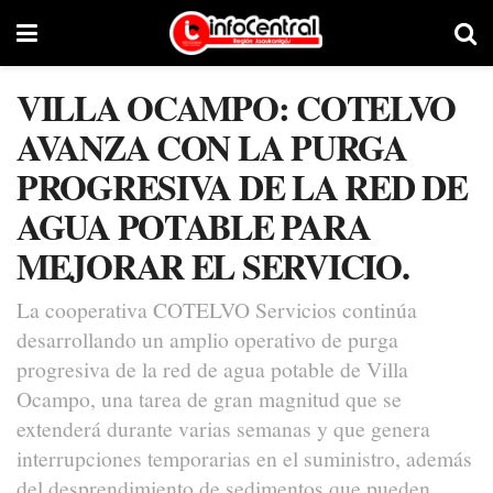
VILLA OCAMPO: COTELVO
AVANZA CON LA PURGA
PROGRESIVA DE LA RED DE
AGUA POTABLE PARA
MEJORAR EL SERVICIO.
La cooperativa COTELVO Servicios continúa
desarrollando un amplio operativo de purga
progresiva de la red de agua potable de Villa
Ocampo, una tarea de gran magnitud que se
extenderá durante varias semanas y que genera
interrupciones temporarias en el suministro, además
del desprendimiento de sedimentos que pueden