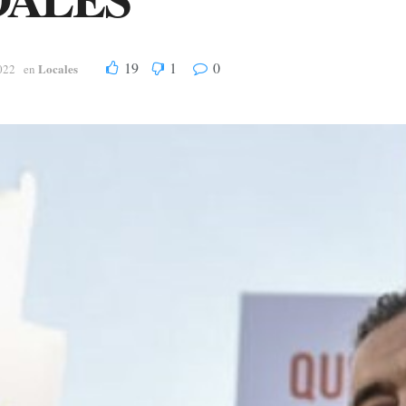
19
1
0
Locales
022
en