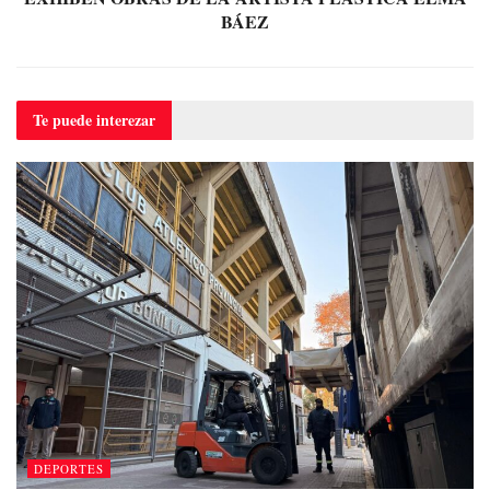
BÁEZ
Te puede
interezar
DEPORTES