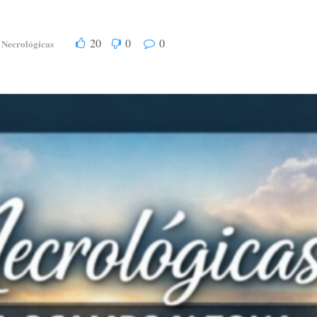
20
0
0
Necrológicas