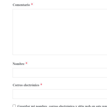
Comentario
*
Nombre
*
Correo electrónico
*
Guardar mi nombre, correo electrónico y sitio web en este n