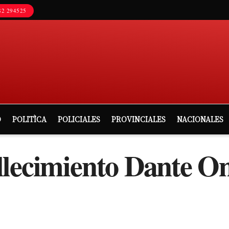
2 294525
D
POLITÌCA
POLICIALES
PROVINCIALES
NACIONALES
llecimiento Dante Om