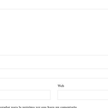
Web
avegador para la próxima vez que haga un comentario.