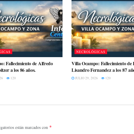
GICAS
NECROLÓGICAS
o: Fallecimiento de Alfredo
Villa Ocampo: Fallecimiento de
tzer a los 86 años.
Lisandro Fernandez a los 87 añ
26
120
JULIO 29, 2026
120
gatorios están marcados con
*