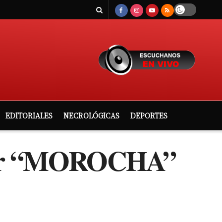
EDITORIALES
NECROLÓGICAS
DEPORTES
ictor “MOROCHA”