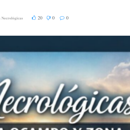
20
0
0
Necrológicas
n