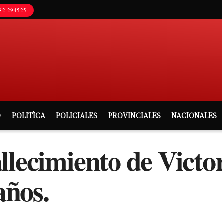
82 294525
D
POLITÌCA
POLICIALES
PROVINCIALES
NACIONALES
Fallecimiento de V
años.