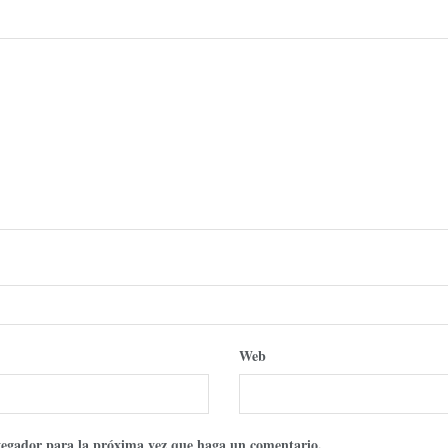
Web
avegador para la próxima vez que haga un comentario.