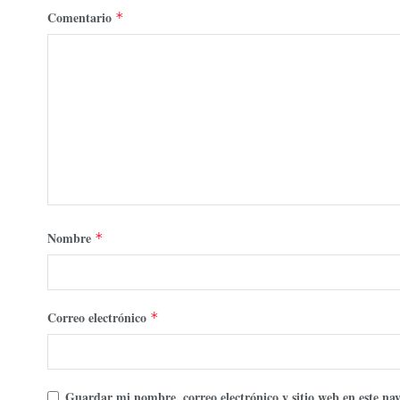
Comentario
*
Nombre
*
Correo electrónico
*
Guardar mi nombre, correo electrónico y sitio web en este n