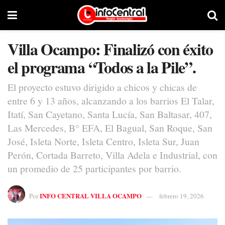
Villa Ocampo: Finalizó con éxito
el programa “Todos a la Pile”.
El proyecto estuvo dirigido a chicos y chicas de
entre 6 y 13 años, alcanzando a los barrios El Talar,
Itatí, San Cayetano, Santa Lucía, San Baltasar, 407,
Las Mercedes, B° EFA, El Bagual, San Roque, San
José, Isleta Norte, Isleta Centro, Isleta Sur, Juan
Perón, Cortada Barreto, Villa Adela e Industrial, con
un promedio de 25 participantes por barrio.
INFO CENTRAL VILLA OCAMPO
Por
febrero 19, 2026