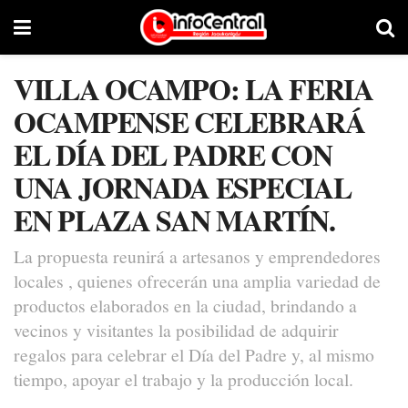
VILLA OCAMPO: LA FERIA
OCAMPENSE CELEBRARÁ
EL DÍA DEL PADRE CON
UNA JORNADA ESPECIAL
EN PLAZA SAN MARTÍN.
La propuesta reunirá a artesanos y emprendedores
locales , quienes ofrecerán una amplia variedad de
productos elaborados en la ciudad, brindando a
vecinos y visitantes la posibilidad de adquirir
regalos para celebrar el Día del Padre y, al mismo
tiempo, apoyar el trabajo y la producción local.