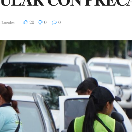
20
0
0
Locales
n