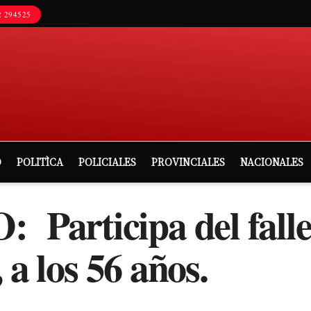
 294525
D
POLITÌCA
POLICIALES
PROVINCIALES
NACIONALES
articipa del falle
 a los 56 años.