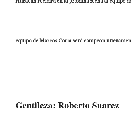
Huracán recibirá en la próxima fecha al equipo de S
equipo de Marcos Coria será campeón nuevament
Gentileza: Roberto Suarez