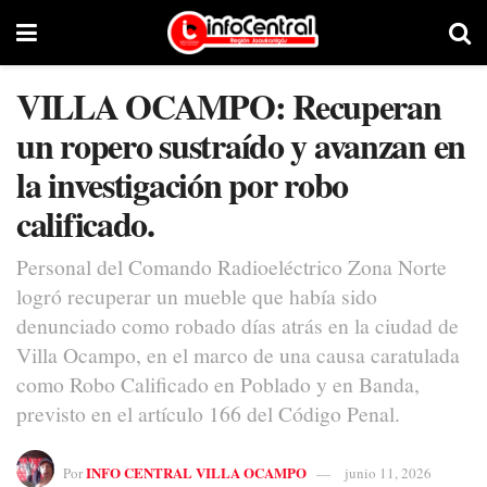
VILLA OCAMPO: Recuperan
un ropero sustraído y avanzan en
la investigación por robo
calificado.
Personal del Comando Radioeléctrico Zona Norte
logró recuperar un mueble que había sido
denunciado como robado días atrás en la ciudad de
Villa Ocampo, en el marco de una causa caratulada
como Robo Calificado en Poblado y en Banda,
previsto en el artículo 166 del Código Penal.
INFO CENTRAL VILLA OCAMPO
Por
junio 11, 2026