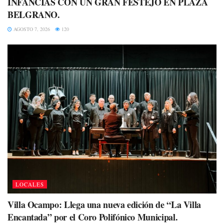
INFANCIAS CON UN GRAN FESTEJO EN PLAZA
BELGRANO.
AGOSTO 7, 2026
120
LOCALES
Villa Ocampo: Llega una nueva edición de “La Villa
Encantada” por el Coro Polifónico Municipal.