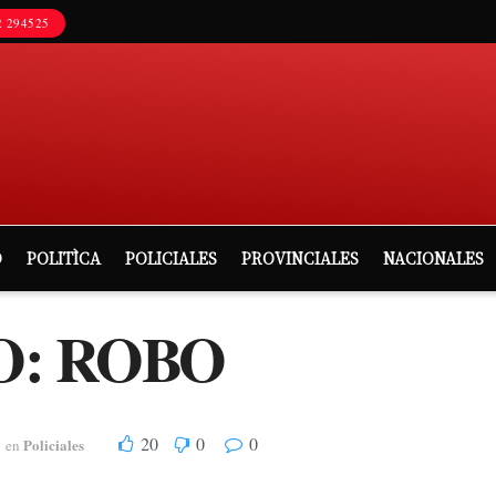
 294525
D
POLITÌCA
POLICIALES
PROVINCIALES
NACIONALES
O: ROBO
20
0
0
Policiales
en