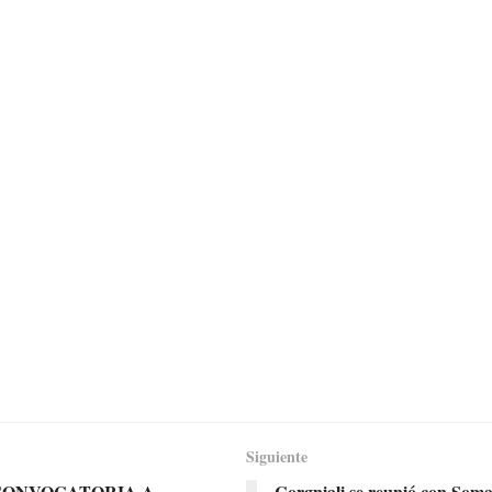
Siguiente
 CONVOCATORIA A
Corgniali se reunió con Soma