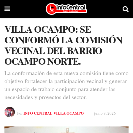
VILLA OCAMPO: SE
CONFORMÓ LA COMISIÓN
VECINAL DEL BARRIO
OCAMPO NORTE.
La conformación de esta nueva comisión tiene como
objetivo fortalecer la participación vecinal y generar
un espacio de trabajo conjunto para atender las
necesidades y proyectos del sector.
INFO CENTRAL VILLA OCAMPO
Por
junio 8, 2026