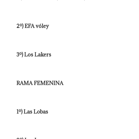
2º) EFA vóley
3º) Los Lakers
RAMA FEMENINA
1º) Las Lobas