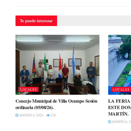
Te puede
interezar
LOCALES
LOCALES
Concejo Municipal de Villa Ocampo Sesión
LA FERI
ordinaria (05/08/26).
ESTE DOM
MARTÍN.
AGOSTO 6, 2026
120
AGOSTO 6, 2