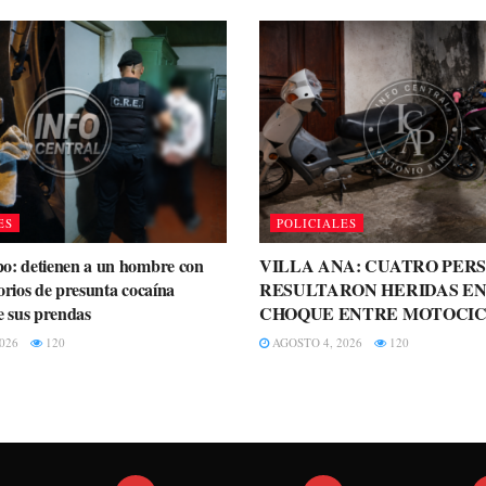
ES
POLICIALES
o: detienen a un hombre con
VILLA ANA: CUATRO PER
orios de presunta cocaína
RESULTARON HERIDAS EN
e sus prendas
CHOQUE ENTRE MOTOCIC
026
120
AGOSTO 4, 2026
120