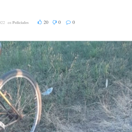
20
0
0
Policiales
022
en