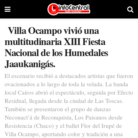
Villa Ocampo vivió una
multitudinaria XIII Fiesta
Nacional de los Humedales
Jaaukanigás.
El escenario recibió a destacados artistas que fueron
ovacionados a lo largo de toda la velada. La banda
local Cairos abrió el espectáculo, seguida por Efecto
Residual, llegada desde la ciudad de Las Toscas.
También se presentaron el grupo de danzas
Neconact’á de Reconquista, Los Paisanos desde
Resistencia (Chaco) y el ballet Flor del Irupé de
Villa Ocampo, aportando color y tradición a una