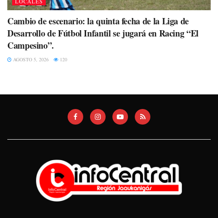
LOCALES
Cambio de escenario: la quinta fecha de la Liga de
Desarrollo de Fútbol Infantil se jugará en Racing “El
Campesino”.
AGOSTO 5, 2026
120