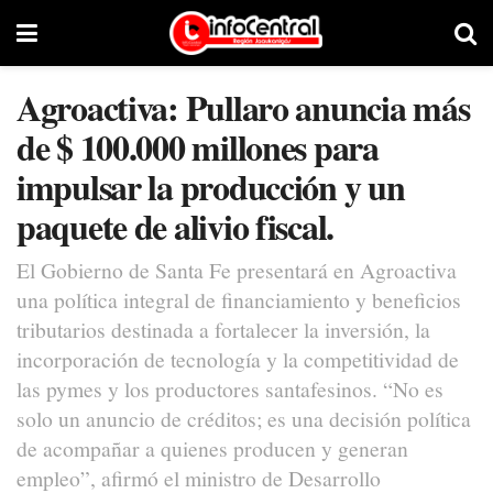
Agroactiva: Pullaro anuncia más
de $ 100.000 millones para
impulsar la producción y un
paquete de alivio fiscal.
El Gobierno de Santa Fe presentará en Agroactiva
una política integral de financiamiento y beneficios
tributarios destinada a fortalecer la inversión, la
incorporación de tecnología y la competitividad de
las pymes y los productores santafesinos. “No es
solo un anuncio de créditos; es una decisión política
de acompañar a quienes producen y generan
empleo”, afirmó el ministro de Desarrollo