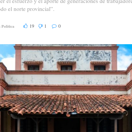
er el esfuerzo y el aporte de generaciones de trabajador
do el norte provincial”.
19
1
0
Politìca
n