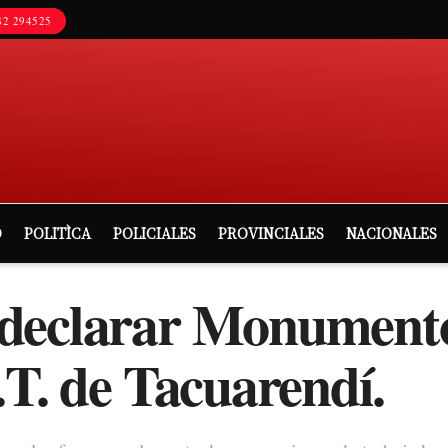
2 294525
D
POLITÌCA
POLICIALES
PROVINCIALES
NACIONALES
declarar Monumento
.T. de Tacuarendí.