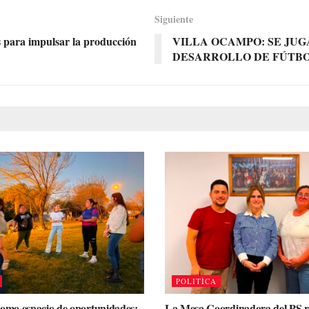
Siguiente
s para impulsar la producción
VILLA OCAMPO: SE JUG
DESARROLLO DE FÚTBO
POLITÌCA
como espacio de oportunidades:
La Mesa Coordinadora del PS r