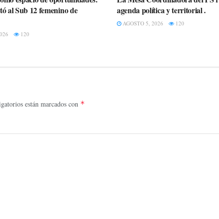
itó al Sub 12 femenino de
agenda política y territorial .
AGOSTO 5, 2026
120
026
120
gatorios están marcados con
*