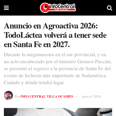
Anuncio en Agroactiva 2026:
TodoLáctea volverá a tener sede
en Santa Fe en 2027.
Durante la megamuestra en el sur provincial, y en
un acto encabezado por el ministro Gustavo Puccini,
se presentó el regreso a la provincia de Santa Fe del
evento de lechería más importante de Sudamérica.
Cuándo y dónde tendrá lugar.
INFO CENTRAL VILLA OCAMPO
Por
junio 6, 2026