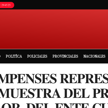
 294525
D
POLITÌCA
POLICIALES
PROVINCIALES
NACIONALES
MPENSES REPRE
A MUESTRA DEL 
OR, DEL ENTE C