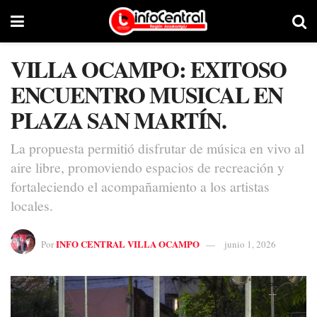
VILLA OCAMPO: EXITOSO
ENCUENTRO MUSICAL EN
PLAZA SAN MARTÍN.
La propuesta permitió disfrutar de música en vivo al
aire libre, promoviendo espacios de recreación y
fortaleciendo el acompañamiento a los artistas
locales.
INFO CENTRAL VILLA OCAMPO
Por
junio 1, 2026