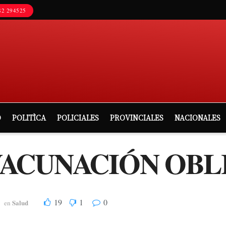
2 294525
D
POLITÌCA
POLICIALES
PROVINCIALES
NACIONALES
VACUNACIÓN OBL
19
1
0
Salud
en