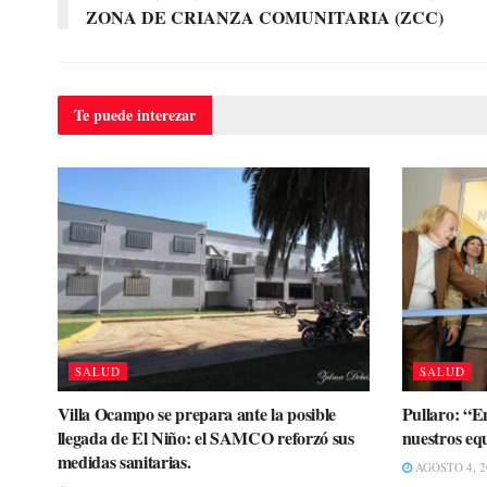
ZONA DE CRIANZA COMUNITARIA (ZCC)
Te puede
interezar
SALUD
SALUD
Villa Ocampo se prepara ante la posible
Pullaro: “E
llegada de El Niño: el SAMCO reforzó sus
nuestros eq
medidas sanitarias.
AGOSTO 4, 2