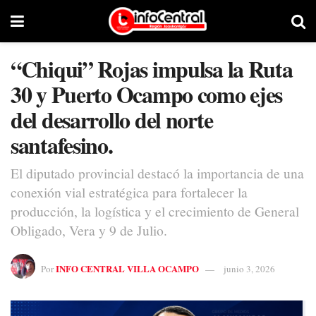
“Chiqui” Rojas impulsa la Ruta
30 y Puerto Ocampo como ejes
del desarrollo del norte
santafesino.
El diputado provincial destacó la importancia de una
conexión vial estratégica para fortalecer la
producción, la logística y el crecimiento de General
Obligado, Vera y 9 de Julio.
INFO CENTRAL VILLA OCAMPO
Por
junio 3, 2026