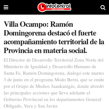
Villa Ocampo: Ramón
Domingorena destacó el fuerte
acompañamiento territorial de la
Provincia en materia social.
El Director de Desarrollo Territorial Zona Norte del
Ministerio de Igualdad y Desarrollo Humano de
Santa Fe, Ramón Domingorena, dialogó este martes
3 de junio en el programa Modo Berni, que se emite
por el Grupo de Medios Jaaukanigás, donde abordó
las principales acciones que lleva adelante el
Gobierno Provincial en los departamentos General
Obligado, Vera y San Javier.