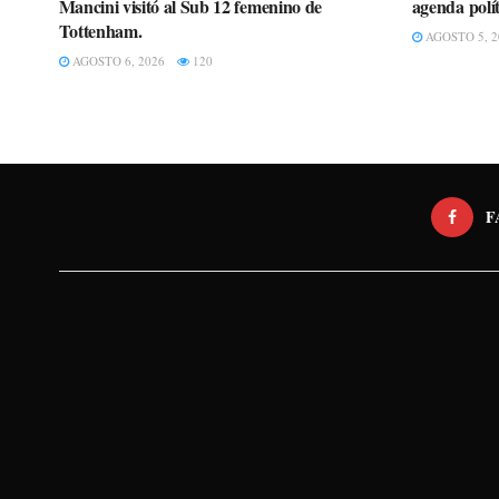
Mancini visitó al Sub 12 femenino de
agenda políti
Tottenham.
AGOSTO 5, 2
AGOSTO 6, 2026
120
F