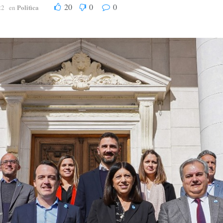
20
0
0
Politìca
22
en