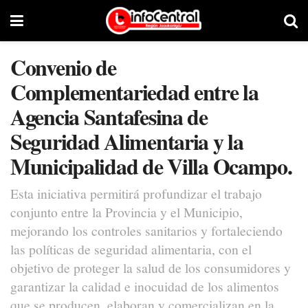
Convenio de
Complementariedad entre la
Agencia Santafesina de
Seguridad Alimentaria y la
Municipalidad de Villa Ocampo.
Esta iniciativa permitirá profundizar el trabajo
conjunto entre la Provincia y el Municipio,
mejorando los controles sanitarios y fortaleciendo
las políticas de seguridad alimentaria, con el
objetivo de proteger la salud de los consumidores y
garantizar la calidad e inocuidad de los alimentos
que se producen, elaboran y comercializan en la