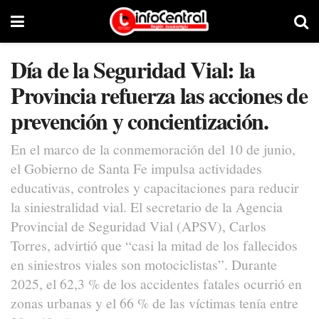
Día de la Seguridad Vial: la
Provincia refuerza las acciones de
prevención y concientización.
En el marco de la conmemoración del 10 de junio,
el Gobierno de Santa Fe impulsa actividades
educativas, controles y capacitaciones para reducir
la siniestralidad vial. El secretario de la Agencia
Provincial de Seguridad Vial (APSV), Carlos
Torres, advirtió que “casi la mitad de los fallecidos
en siniestros viales son motociclistas”. Durante
2025, el 62,3 % de los accidentes fatales ocurrió en
zonas urbanas y el 66 % de las víctimas tenía entre