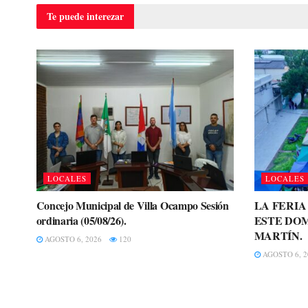
Te puede
interezar
LOCALES
LOCALES
Concejo Municipal de Villa Ocampo Sesión
LA FERI
ordinaria (05/08/26).
ESTE DOM
MARTÍN.
AGOSTO 6, 2026
120
AGOSTO 6, 2