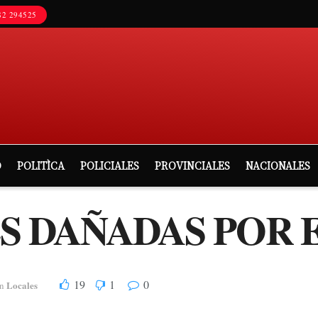
2 294525
D
POLITÌCA
POLICIALES
PROVINCIALES
NACIONALES
S DAÑADAS POR
19
1
0
Locales
n