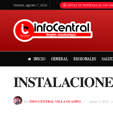
viernes, agosto 7, 2026
ENVIA TU NOTICIAS AL 549 348
INICIO
GENERAL
REGIONALES
SALU
INSTALACIONE
INFO CENTRAL VILLA OCAMPO
Por
marzo 2, 2023
e