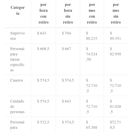
por
por
por
por
Categor
hora
hora
mes
mes
ía
con
sin
con
sin
retiro
retiro
retiro
retiro
Supervis
$ 643
$ 704
$
$
ora
80.215
89.351
Personal
$ 608,5
$ 667
$
$
para
74.524
82.958
tareas
,50
específic
as
Caseros
$ 574,5
$ 574,5
$
$
72.710
72.710
,5
,5
Cuidado
$ 574,5
$ 643
$
$
de
72.710
81.028
personas
,5
,5
Personal
$ 532,5
$ 574,5
$
$72.71
para
65.388
0,5