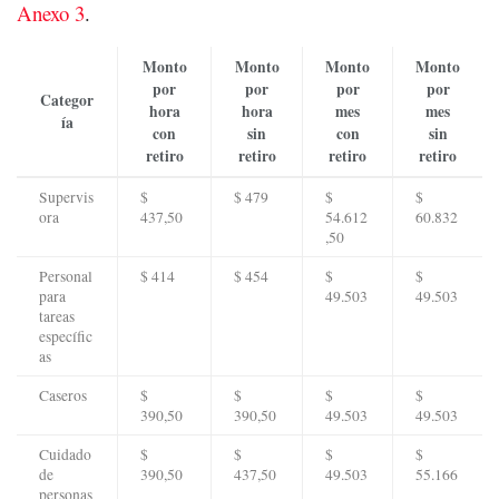
Anexo 3
.
Monto
Monto
Monto
Monto
por
por
por
por
Categor
hora
hora
mes
mes
ía
con
sin
con
sin
retiro
retiro
retiro
retiro
Supervis
$
$ 479
$
$
ora
437,50
54.612
60.832
,50
Personal
$ 414
$ 454
$
$
para
49.503
49.503
tareas
específic
as
Caseros
$
$
$
$
390,50
390,50
49.503
49.503
Cuidado
$
$
$
$
de
390,50
437,50
49.503
55.166
personas