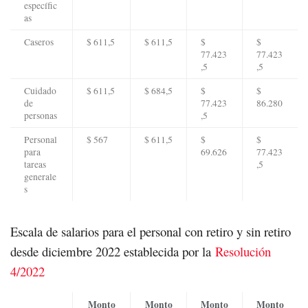
específic
as
Caseros
$ 611,5
$ 611,5
$
$
77.423
77.423
,5
,5
Cuidado
$ 611,5
$ 684,5
$
$
de
77.423
86.280
personas
,5
Personal
$ 567
$ 611,5
$
$
para
69.626
77.423
tareas
,5
generale
s
Escala de salarios para el personal con retiro y sin retiro
desde diciembre 2022 establecida por la
Resolución
4/2022
Monto
Monto
Monto
Monto