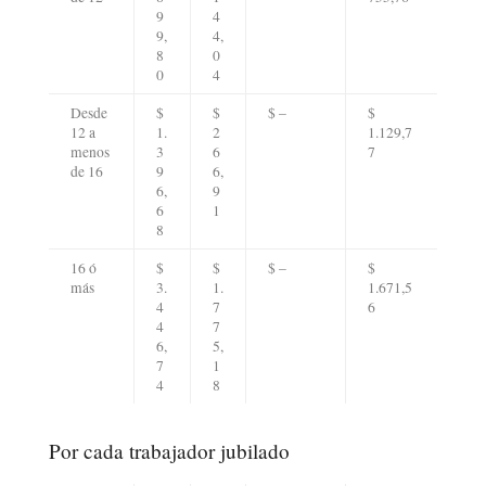
9
4
9,
4,
8
0
0
4
Desde
$
$
$ –
$
12 a
1.
2
1.129,7
menos
3
6
7
de 16
9
6,
6,
9
6
1
8
16 ó
$
$
$ –
$
más
3.
1.
1.671,5
4
7
6
4
7
6,
5,
7
1
4
8
Por cada trabajador jubilado