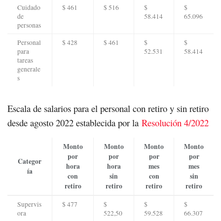
Cuidado
$ 461
$ 516
$
$
de
58.414
65.096
personas
Personal
$ 428
$ 461
$
$
para
52.531
58.414
tareas
generale
s
Escala de salarios para el personal con retiro y sin retiro
desde agosto 2022 establecida por la
Resolución 4/2022
Monto
Monto
Monto
Monto
por
por
por
por
Categor
hora
hora
mes
mes
ía
con
sin
con
sin
retiro
retiro
retiro
retiro
Supervis
$ 477
$
$
$
ora
522,50
59.528
66.307