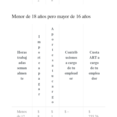
2
8
Menor de 18 años pero mayor de 16 años
A
p
I
o
m
r
p
t
Horas
o
Contrib
Cuota
e
trabaj
rt
uciones
ART a
s
adas
e
a cargo
cargo
a
seman
a
de tu
de tu
t
almen
p
emplead
emplea
u
te
a
or
dor
c
g
a
a
r
r
g
o
Menos
$
$
$ –
$
de 12
8
1
755,76