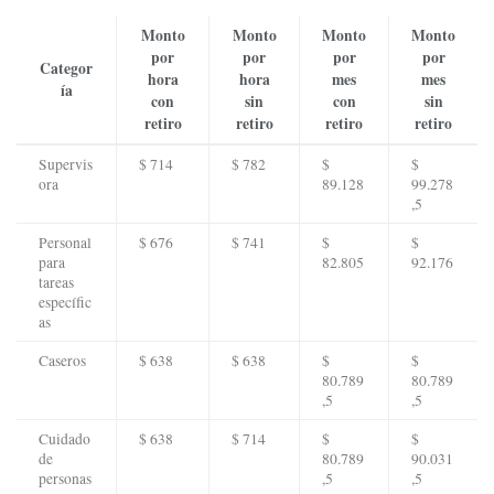
Monto
Monto
Monto
Monto
por
por
por
por
Categor
hora
hora
mes
mes
ía
con
sin
con
sin
retiro
retiro
retiro
retiro
Supervis
$ 714
$ 782
$
$
ora
89.128
99.278
,5
Personal
$ 676
$ 741
$
$
para
82.805
92.176
tareas
específic
as
Caseros
$ 638
$ 638
$
$
80.789
80.789
,5
,5
Cuidado
$ 638
$ 714
$
$
de
80.789
90.031
personas
,5
,5