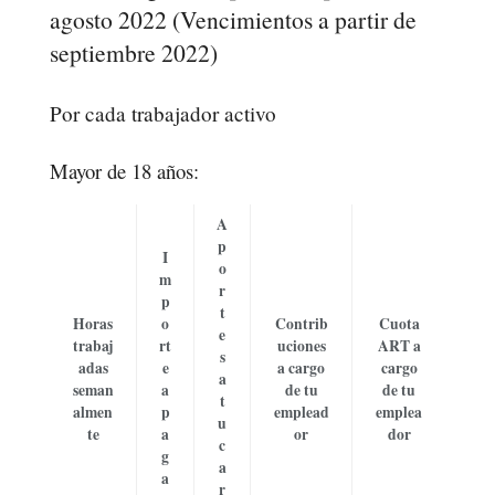
agosto 2022 (Vencimientos a partir de
septiembre 2022)
Por cada trabajador activo
Mayor de 18 años:
A
p
I
o
m
r
p
t
Horas
o
Contrib
Cuota
e
trabaj
rt
uciones
ART a
s
adas
e
a cargo
cargo
a
seman
a
de tu
de tu
t
almen
p
emplead
emplea
u
te
a
or
dor
c
g
a
a
r