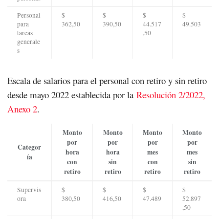
Personal
$
$
$
$
para
362,50
390,50
44.517
49.503
tareas
,50
generale
s
Escala de salarios para el personal con retiro y sin retiro
desde mayo 2022 establecida por la
Resolución 2/2022,
Anexo 2
.
Monto
Monto
Monto
Monto
por
por
por
por
Categor
hora
hora
mes
mes
ía
con
sin
con
sin
retiro
retiro
retiro
retiro
Supervis
$
$
$
$
ora
380,50
416,50
47.489
52.897
,50