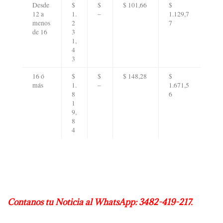
Desde
$
$
$ 101,66
$
12 a
1.
–
1.129,7
menos
2
7
de 16
3
1,
4
3
16 ó
$
$
$ 148,28
$
más
1.
–
1.671,5
8
6
1
9,
8
4
Contanos tu Noticia al WhatsApp: 3482-419-217.