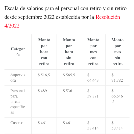
Escala de salarios para el personal con retiro y sin retiro
desde septiembre 2022 establecida por la
Resolución
4/2022
Monto
Monto
Monto
Monto
por
por
por
por
Categor
hora
hora
mes
mes
ía
con
sin
con
sin
retiro
retiro
retiro
retiro
Supervis
$ 516,5
$ 565,5
$
$
ora
64.443
71.782
Personal
$ 489
$ 536
$
$
para
59.871
66.646
tareas
,5
específic
as
Caseros
$ 461
$ 461
$
$
58.414
58.414