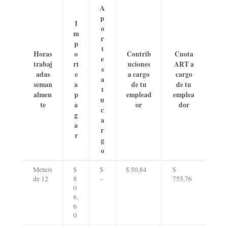
A
p
I
o
m
r
p
t
Horas
o
Contrib
Cuota
e
trabaj
rt
uciones
ART a
s
adas
e
a cargo
cargo
a
seman
a
de tu
de tu
t
almen
p
emplead
emplea
u
te
a
or
dor
c
g
a
a
r
r
g
o
Menos
$
$
$ 50,84
$
de 12
8
–
755,76
0
6,
6
0