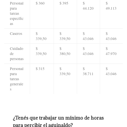
Personal
$ 360
$ 395
$
$
para
44.120
49.113
tareas
específic
as
Caseros
$
$
$
$
339,50
339,50
43.046
43.046
Cuidado
$
$
$
$
de
339,50
380,50
43.046
47.970
personas
Personal
$ 315
$
$
$
para
339,50
38.711
43.046
tareas
generale
s
¿Tenés que trabajar un mínimo de horas
para percibir el aguinaldo?