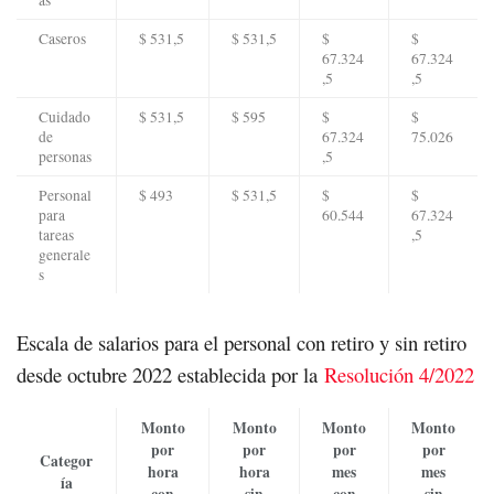
as
Caseros
$ 531,5
$ 531,5
$
$
67.324
67.324
,5
,5
Cuidado
$ 531,5
$ 595
$
$
de
67.324
75.026
personas
,5
Personal
$ 493
$ 531,5
$
$
para
60.544
67.324
tareas
,5
generale
s
Escala de salarios para el personal con retiro y sin retiro
desde octubre 2022 establecida por la
Resolución 4/2022
Monto
Monto
Monto
Monto
por
por
por
por
Categor
hora
hora
mes
mes
ía