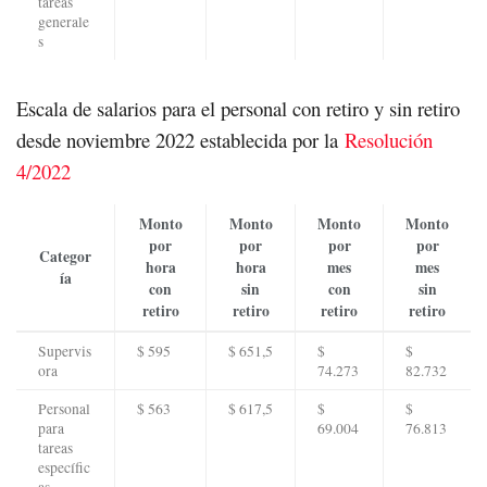
tareas
generale
s
Escala de salarios para el personal con retiro y sin retiro
desde noviembre 2022 establecida por la
Resolución
4/2022
Monto
Monto
Monto
Monto
por
por
por
por
Categor
hora
hora
mes
mes
ía
con
sin
con
sin
retiro
retiro
retiro
retiro
Supervis
$ 595
$ 651,5
$
$
ora
74.273
82.732
Personal
$ 563
$ 617,5
$
$
para
69.004
76.813
tareas
específic