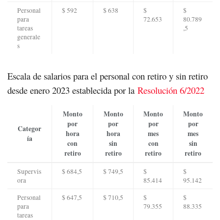
Personal
$ 592
$ 638
$
$
para
72.653
80.789
tareas
,5
generale
s
Escala de salarios para el personal con retiro y sin retiro
desde enero 2023 establecida por la
Resolución 6/2022
Monto
Monto
Monto
Monto
por
por
por
por
Categor
hora
hora
mes
mes
ía
con
sin
con
sin
retiro
retiro
retiro
retiro
Supervis
$ 684,5
$ 749,5
$
$
ora
85.414
95.142
Personal
$ 647,5
$ 710,5
$
$
para
79.355
88.335
tareas