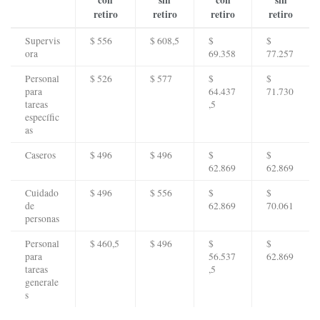
con
sin
con
sin
retiro
retiro
retiro
retiro
Supervis
$ 556
$ 608,5
$
$
ora
69.358
77.257
Personal
$ 526
$ 577
$
$
para
64.437
71.730
tareas
,5
específic
as
Caseros
$ 496
$ 496
$
$
62.869
62.869
Cuidado
$ 496
$ 556
$
$
de
62.869
70.061
personas
Personal
$ 460,5
$ 496
$
$
para
56.537
62.869
tareas
,5
generale
s