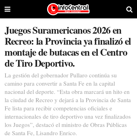
Juegos Suramericanos 2026 en
Recreo: la Provincia ya finalizó el
montaje de butacas en el Centro
de Tiro Deportivo.
La gestión del gobernador Pullaro continúa su
camino para convertir a Santa Fe en la capital
nacional del deporte. “Esta obra marcará un hito en
la ciudad de Recreo y dejará a la Provincia de Santa
Fe lista para recibir competencias oficiales e
internacionales de tiro deportivo una vez finalizados
los Juegos”, destacó el ministro de Obras Públicas
de Santa Fe, Lisandro Enrico.