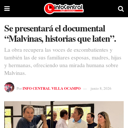
Se presentará el documental
“Malvinas, historias que laten”.
La obra recupera las voces de excombatientes y
también las de sus familiares esposas, madres, hijas
y hermanas, ofreciendo una mirada humana sobre
Malvinas.
INFO CENTRAL VILLA OCAMPO
Por
junio 8, 2026