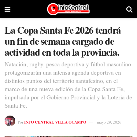
La Copa Santa Fe 2026 tendrá
un fin de semana cargado de
actividad en toda la provincia.
Natación, rugby, pesca deportiva y fútbol masculino
protagonizarán una intensa agenda deportiva en
distintos puntos del territorio santafesino, en el
marco de una nueva edición de la Copa Santa Fe,
impulsada por el Gobierno Provincial y la Lotería de
Santa Fe.
INFO CENTRAL VILLA OCAMPO
Por
mayo 29, 2026