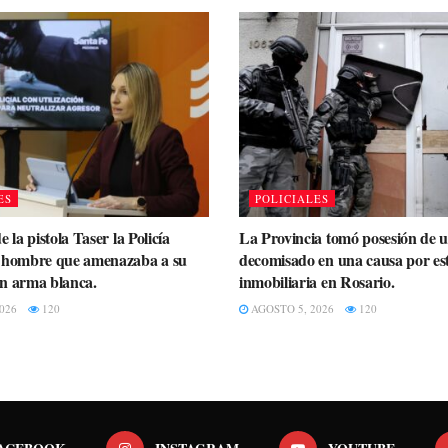
ES
POLICIALES
e la pistola Taser la Policía
La Provincia tomó posesión de un
n hombre que amenazaba a su
decomisado en una causa por es
n arma blanca.
inmobiliaria en Rosario.
026
120
AGOSTO 5, 2026
120