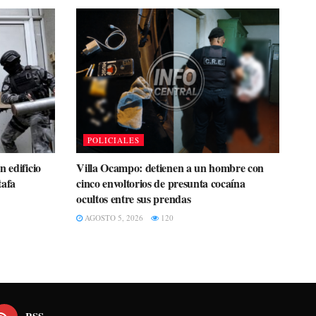
POLICIALES
 edificio
Villa Ocampo: detienen a un hombre con
tafa
cinco envoltorios de presunta cocaína
ocultos entre sus prendas
AGOSTO 5, 2026
120