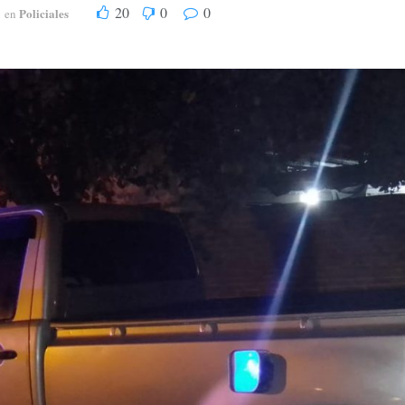
20
0
0
Policiales
en