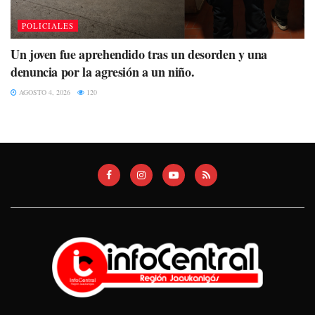
POLICIALES
Un joven fue aprehendido tras un desorden y una
denuncia por la agresión a un niño.
AGOSTO 4, 2026
120