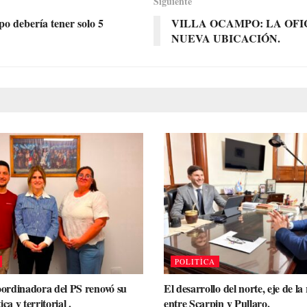
Siguiente
o debería tener solo 5
VILLA OCAMPO: LA OFI
NUEVA UBICACIÓN.
POLITÌCA
rdinadora del PS renovó su
El desarrollo del norte, eje de la
ca y territorial .
entre Scarpin y Pullaro.