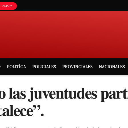
 294525
D
POLITÌCA
POLICIALES
PROVINCIALES
NACIONALES
las juventudes parti
alece”.