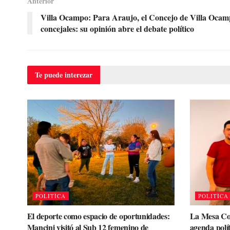
Anterior
Villa Ocampo: Para Araujo, el Concejo de Villa Ocamp
concejales: su opinión abre el debate político
Te puede
interezar
POLITÌCA
POLITÌCA
El deporte como espacio de oportunidades:
La Mesa Coo
Mancini visitó al Sub 12 femenino de
agenda políti