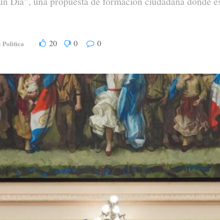
n Día”, una propuesta de formación ciudadana donde estu
20
0
0
Politìca
n