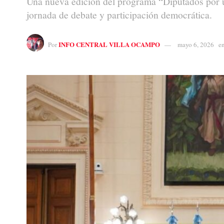
Una nueva edición del programa “Diputados por u
jornada de debate y participación democrática.
INFO CENTRAL VILLA OCAMPO
Por
mayo 6, 2026
e