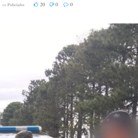
20
0
0
Policiales
en