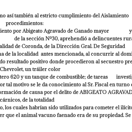
o así también al estricto cumplimiento del Aislamiento 
es procedimientos:
imiento por Abigeato Agravado de Ganado mayor y se
nal de la sección Nº30, aprehendió a delincuentes rura
ocalidad de Coronda, de la Dirección Gral. De Segurida
a de la localidad antes mencionada, al concurrir al domi
do resultado positivo donde procedieron al secuestro pr
evrolet, un tráiler color
tero 620 y un tanque de combustible; de tareas investig
or tal motivo se le da conocimiento al Sr. Fiscal en tu
e la formación de causa por el delito de ABIGEATO A
árnicos, de la totalidad
 los cuales habrían sido utilizados para cometer el ilícit
r que el animal vacuno faenado era de su propiedad. Se p